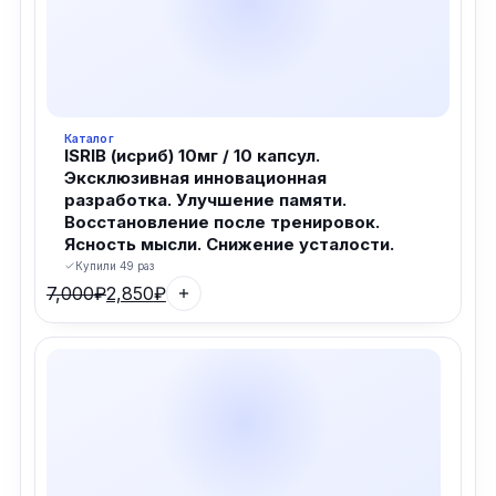
Каталог
ISRIB (исриб) 10мг / 10 капсул.
Эксклюзивная инновационная
разработка. Улучшение памяти.
Восстановление после тренировок.
Ясность мысли. Снижение усталости.
Купили 49 раз
7,000
₽
2,850
₽
Первоначальная
Текущая
цена
цена:
составляла
2,850₽.
7,000₽.