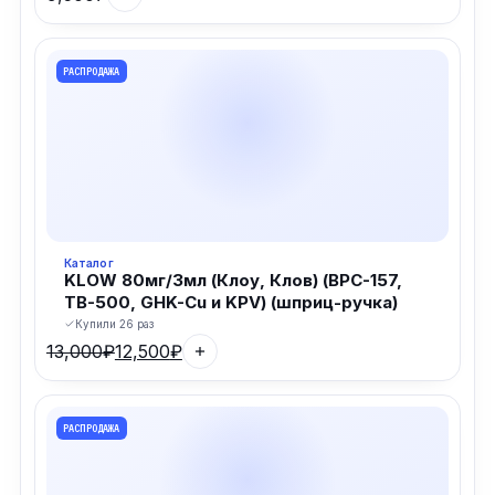
РАСПРОДАЖА
Каталог
KLOW 80мг/3мл (Клоу, Клов) (BPC-157,
TB-500, GHK-Cu и KPV) (шприц-ручка)
Купили 26 раз
13,000
₽
12,500
₽
Первоначальная
Текущая
цена
цена:
составляла
12,500₽.
РАСПРОДАЖА
13,000₽.