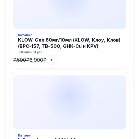
Каталог
KLOW-Gen 80мг/10мл (KLOW, Клоу, Клов)
(BPC-157, TB-500, GHK-Cu и KPV)
Купили 11 раз
7,500
₽
6,900
₽
Первоначальная
Текущая
цена
цена:
составляла
6,900₽.
7,500₽.
Каталог