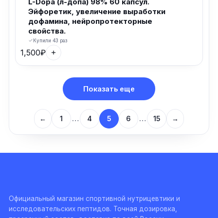
L-Dopa (л-допа) 98% 60 капсул.
Эйфоретик, увеличение выработки
дофамина, нейропротекторные
свойства.
Купили 43 раз
1,500
₽
Показать еще
←
1
…
4
5
6
…
15
→
Официальный магазин спортивной нутрицевтики и
исследовательских пептидов. Точная дозировка,